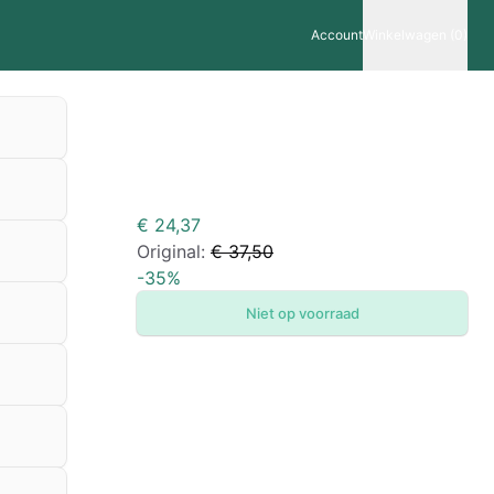
Account
Winkelwagen (0)
€ 24,37
Original:
€ 37,50
-
35
%
Niet op voorraad