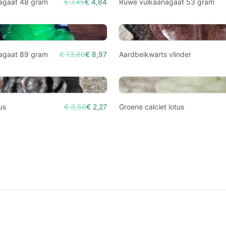
agaat 48 gram
€ 7,45
€ 4,84
Ruwe vulkaanagaat 53 gram
agaat 89 gram
€ 13,80
€ 8,97
Aardbeikwarts vlinder
tus
€ 3,50
€ 2,27
Groene calciet lotus