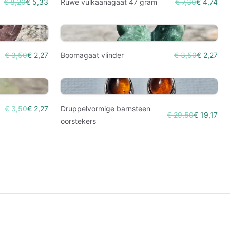
€ 8,20
€ 5,33
Ruwe vulkaanagaat 47 gram
€ 7,30
€ 4,74
€ 3,50
€ 2,27
Boomagaat vlinder
€ 3,50
€ 2,27
€ 3,50
€ 2,27
Druppelvormige barnsteen
€ 29,50
€ 19,17
oorstekers