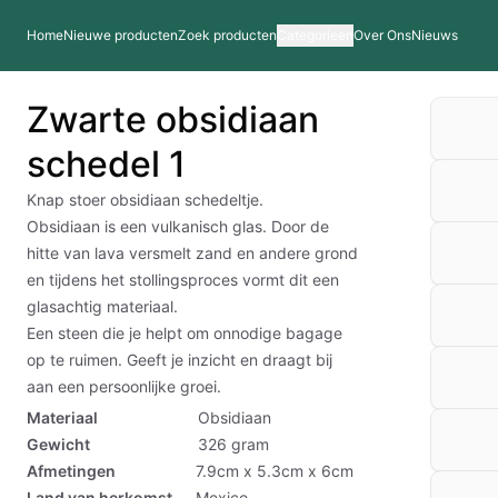
Home
Nieuwe producten
Zoek producten
Categorieen
Over Ons
Nieuws
Zwarte obsidiaan
schedel 1
Knap stoer obsidiaan schedeltje.
Obsidiaan is een vulkanisch glas. Door de
hitte van lava versmelt zand en andere grond
en tijdens het stollingsproces vormt dit een
glasachtig materiaal.
Een steen die je helpt om onnodige bagage
op te ruimen. Geeft je inzicht en draagt bij
aan een persoonlijke groei.
Materiaal
Obsidiaan
Gewicht
326
gram
Afmetingen
7.9cm x 5.3cm x 6cm
Land van herkomst
Mexico