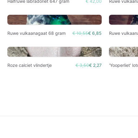
Halfruwe labradoriet 647 gram
€ 42,00
Ruwe vulkaan
Ruwe vulkaanagaat 68 gram
€ 10,55
€ 6,85
Ruwe vulkaan
Roze calciet vlindertje
€ 3,50
€ 2,27
'Yooperliet' lo