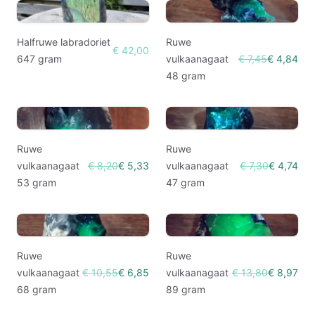
Halfruwe labradoriet
Ruwe
€ 42,00
647 gram
vulkaanagaat
€ 7,45
€ 4,84
48 gram
Ruwe
Ruwe
vulkaanagaat
€ 8,20
€ 5,33
vulkaanagaat
€ 7,30
€ 4,74
53 gram
47 gram
Ruwe
Ruwe
vulkaanagaat
€ 10,55
€ 6,85
vulkaanagaat
€ 13,80
€ 8,97
68 gram
89 gram