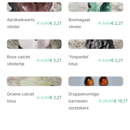
Aardbeikwarts
Boomagaat
€ 3,50
€ 2,27
€ 3,50
€ 2,27
vlinder
vlinder
Roze calciet
'Yooperliet'
€ 3,50
€ 2,27
€ 3,50
€ 2,27
vlindertje
lotus
Groene calciet
Druppelvormige
€ 3,50
€ 2,27
lotus
barnsteen
€ 29,50
€ 19,17
oorstekers