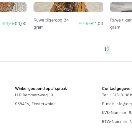
Ruwe tijgeroog 34
Ruwe tijge
€ 1,55
€ 1,00
€ 1,55
€ 1,00
gram
gram
1
2
Winkel geopend op afspraak
Contactgegeve
H.R Remmersweg 19
Tel: +316181381
9684EV, Finsterwolde
E-mail:
info@deg
KVK-Nummer: 8
BTW-Nummer: 