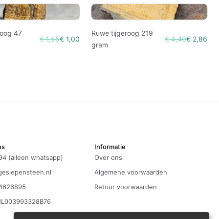
roog 47
Ruwe tijgeroog 219
€ 1,55
€ 1,00
€ 4,40
€ 2,86
gram
ns
Informatie
94 (alleen whatsapp)
Over ons
eslepensteen.nl
Algemene voorwaarden
4626895
Retour voorwaarden
NL003993328B76