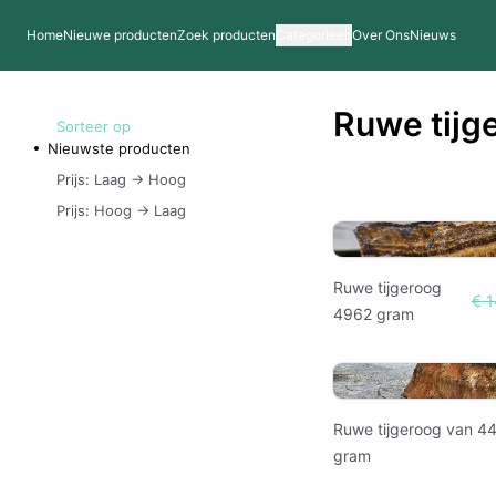
Home
Nieuwe producten
Zoek producten
Categorieen
Over Ons
Nieuws
Ruwe tijg
Sorteer op
Nieuwste producten
Prijs: Laag -> Hoog
Prijs: Hoog -> Laag
Ruwe tijgeroog
€ 
4962 gram
Ruwe tijgeroog van 4
gram