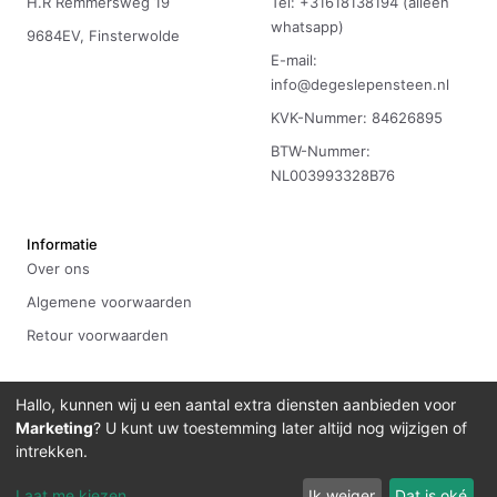
H.R Remmersweg 19
Tel: +31618138194 (alleen
whatsapp)
9684EV, Finsterwolde
E-mail:
info@degeslepensteen.nl
KVK-Nummer: 84626895
BTW-Nummer:
NL003993328B76
Informatie
Over ons
Algemene voorwaarden
Retour voorwaarden
Hallo, kunnen wij u een aantal extra diensten aanbieden voor
Marketing
? U kunt uw toestemming later altijd nog wijzigen of
©
2026
De Geslepen Steen
Ontwikkeld door
Bitdevelopment
intrekken.
Laat me kiezen
Ik weiger
Dat is oké