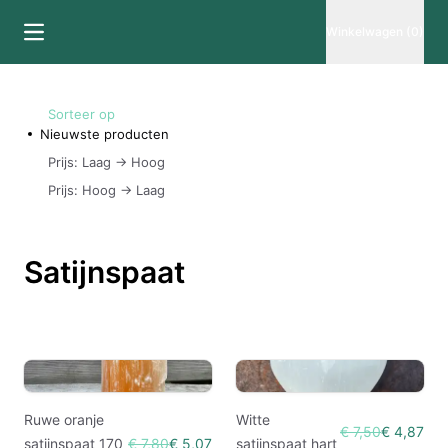
Winkelwagen (0)
Sorteer op
Nieuwste producten
Prijs: Laag -> Hoog
Prijs: Hoog -> Laag
Satijnspaat
Ruwe oranje
Witte
€ 7,50
€ 4,87
satijnspaat 170
€ 7,80
€ 5,07
satijnspaat hart