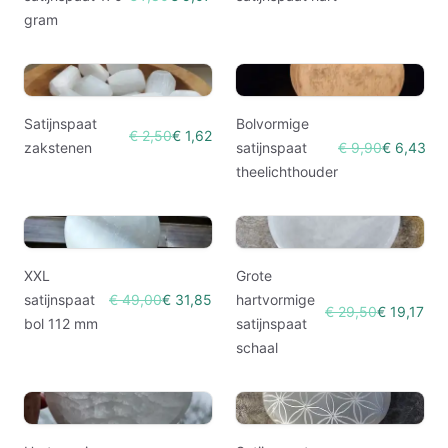
gram
Satijnspaat
Bolvormige
€ 2,50
€ 1,62
zakstenen
satijnspaat
€ 9,90
€ 6,43
theelichthouder
XXL
Grote
satijnspaat
€ 49,00
€ 31,85
hartvormige
€ 29,50
€ 19,17
bol 112 mm
satijnspaat
schaal