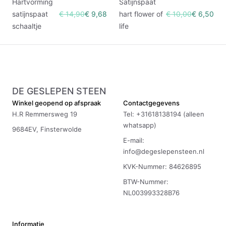
Hartvorming
Satijnspaat
satijnspaat
€ 14,90
€ 9,68
hart flower of
€ 10,00
€ 6,50
schaaltje
life
DE GESLEPEN STEEN
Winkel geopend op afspraak
Contactgegevens
H.R Remmersweg 19
Tel: +31618138194 (alleen
whatsapp)
9684EV, Finsterwolde
E-mail:
info@degeslepensteen.nl
KVK-Nummer: 84626895
BTW-Nummer:
NL003993328B76
Informatie