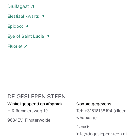
Druifagaat
Elestiaal kwarts
Epidoot
Eye of Saint Lucia
Fluoriet
DE GESLEPEN STEEN
Winkel geopend op afspraak
Contactgegevens
H.R Remmersweg 19
Tel: +31618138194 (alleen
whatsapp)
9684EV, Finsterwolde
E-mail:
info@degeslepensteen.nl