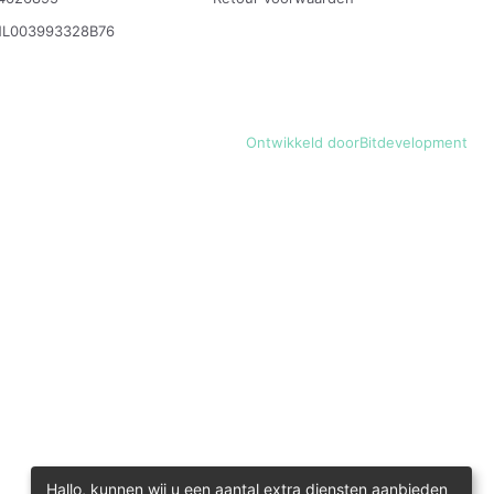
NL003993328B76
Ontwikkeld door
Bitdevelopment
Hallo, kunnen wij u een aantal extra diensten aanbieden