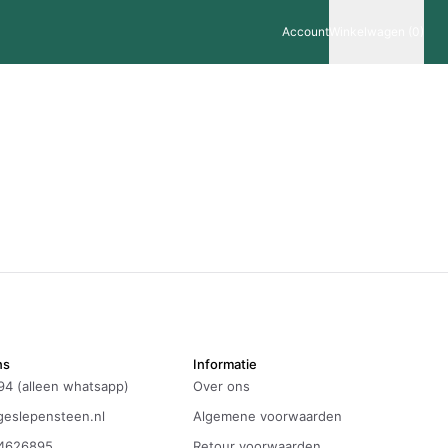
Account
Winkelwagen (0)
ns
Informatie
94 (alleen whatsapp)
Over ons
eslepensteen.nl
Algemene voorwaarden
4626895
Retour voorwaarden