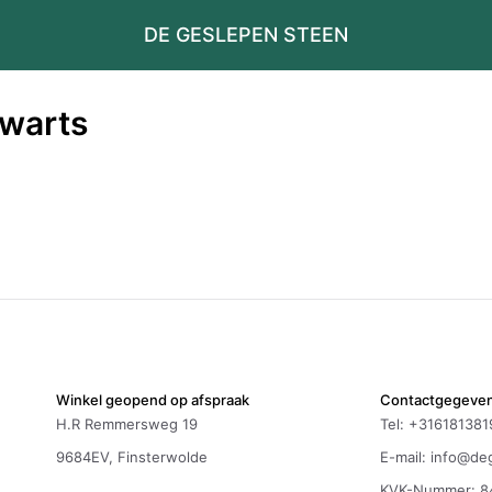
DE GESLEPEN STEEN
kwarts
Winkel geopend op afspraak
Contactgegeve
H.R Remmersweg 19
Tel: +316181381
9684EV, Finsterwolde
E-mail:
info@deg
KVK-Nummer: 8