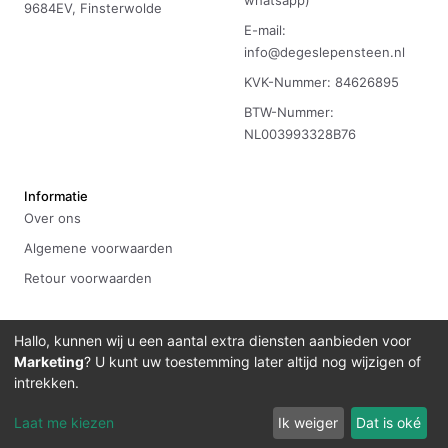
whatsapp)
9684EV, Finsterwolde
E-mail:
info@degeslepensteen.nl
KVK-Nummer: 84626895
BTW-Nummer:
NL003993328B76
Informatie
Over ons
Algemene voorwaarden
Retour voorwaarden
Hallo, kunnen wij u een aantal extra diensten aanbieden voor
Marketing
? U kunt uw toestemming later altijd nog wijzigen of
©
2026
De Geslepen Steen
Ontwikkeld door
Bitdevelopment
intrekken.
Laat me kiezen
Ik weiger
Dat is oké