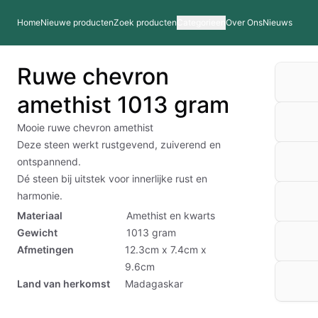
Home
Nieuwe producten
Zoek producten
Categorieen
Over Ons
Nieuws
Ruwe chevron
amethist 1013 gram
Mooie ruwe chevron amethist
Deze steen werkt rustgevend, zuiverend en
ontspannend.
Dé steen bij uitstek voor innerlijke rust en
harmonie.
Materiaal
Amethist en kwarts
Gewicht
1013
gram
Afmetingen
12.3cm x 7.4cm x
9.6cm
Land van herkomst
Madagaskar