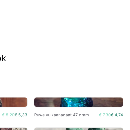
ok
€ 8,20
€ 5,33
Ruwe vulkaanagaat 47 gram
€ 7,30
€ 4,74