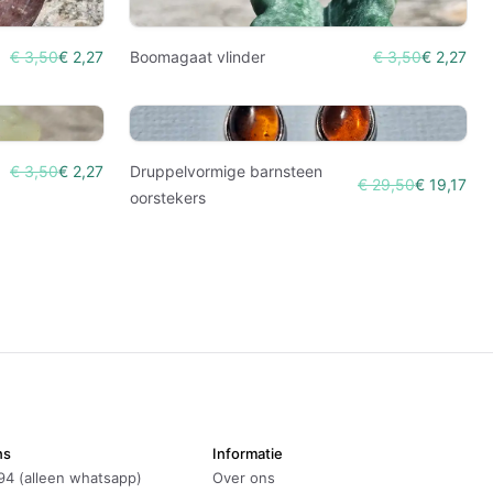
€ 3,50
€ 2,27
Boomagaat vlinder
€ 3,50
€ 2,27
€ 3,50
€ 2,27
Druppelvormige barnsteen
€ 29,50
€ 19,17
oorstekers
ns
Informatie
94 (alleen whatsapp)
Over ons