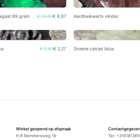
agaat 89 gram
€ 13,80
€ 8,97
Aardbeikwarts vlinder
tus
€ 3,50
€ 2,27
Groene calciet lotus
Winkel geopend op afspraak
Contactgegeve
H.R Remmersweg 19
Tel: +316181381