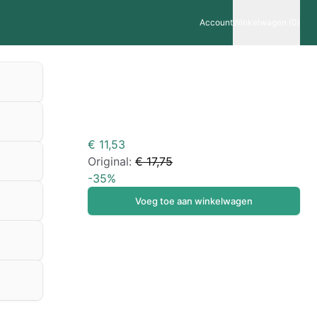
Account
Winkelwagen (0)
€ 11,53
Original:
€ 17,75
-
35
%
Voeg toe aan winkelwagen