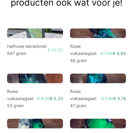
producten ook wat voor je!
Halfruwe labradoriet
Ruwe
€ 42,00
647 gram
vulkaanagaat
€ 7,45
€ 4,84
48 gram
Ruwe
Ruwe
vulkaanagaat
€ 8,20
€ 5,33
vulkaanagaat
€ 7,30
€ 4,74
53 gram
47 gram