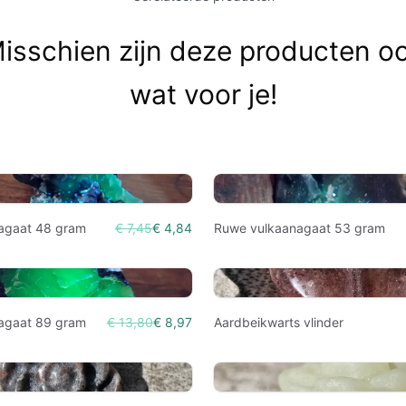
isschien zijn deze producten o
wat voor je!
agaat 48 gram
€ 7,45
€ 4,84
Ruwe vulkaanagaat 53 gram
agaat 89 gram
€ 13,80
€ 8,97
Aardbeikwarts vlinder