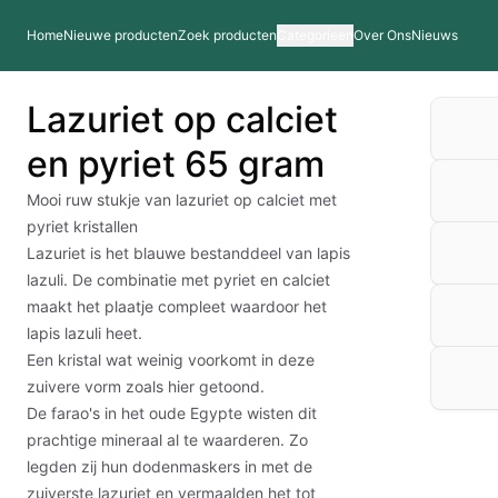
Home
Nieuwe producten
Zoek producten
Categorieen
Over Ons
Nieuws
Lazuriet op calciet
en pyriet 65 gram
Mooi ruw stukje van lazuriet op calciet met
pyriet kristallen
Lazuriet is het blauwe bestanddeel van lapis
lazuli. De combinatie met pyriet en calciet
maakt het plaatje compleet waardoor het
lapis lazuli heet.
Een kristal wat weinig voorkomt in deze
zuivere vorm zoals hier getoond.
De farao's in het oude Egypte wisten dit
prachtige mineraal al te waarderen. Zo
legden zij hun dodenmaskers in met de
zuiverste lazuriet en vermaalden het tot