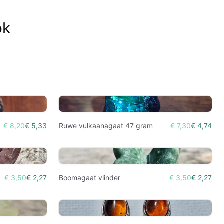
ok
€ 8,20
€ 5,33
Ruwe vulkaanagaat 47 gram
€ 7,30
€ 4,74
€ 3,50
€ 2,27
Boomagaat vlinder
€ 3,50
€ 2,27