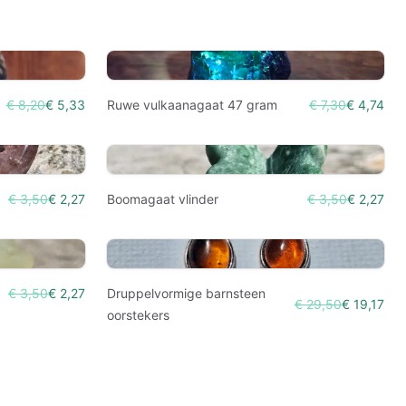
€ 8,20
€ 5,33
Ruwe vulkaanagaat 47 gram
€ 7,30
€ 4,74
€ 3,50
€ 2,27
Boomagaat vlinder
€ 3,50
€ 2,27
€ 3,50
€ 2,27
Druppelvormige barnsteen
€ 29,50
€ 19,17
oorstekers