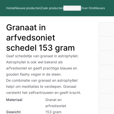
Home
Nieuwe producten
Zoek producten
Categorieen
Over Ons
Nieuws
Granaat in
arfvedsoniet
schedel 153 gram
Gaaf schedeltje van granaat in astrophyliet.
Astrophyliet is ook wel bekend als
arfvedsoniet en geeft prachtige blauwe en
gouden flashy vegen in de steen.
De combinatie van granaat en astrophylliet
helpt om meditaties te verdiepen. Granaat
versterkt het zelfvertrouwen en geeft kracht.
Materiaal
Granat en
arfvedsoniet
Gewicht
153
gram