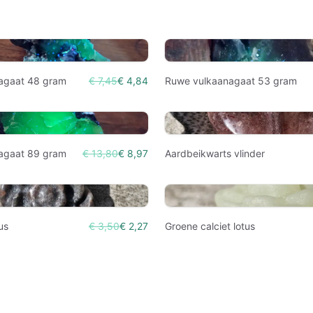
agaat 48 gram
€ 7,45
€ 4,84
Ruwe vulkaanagaat 53 gram
agaat 89 gram
€ 13,80
€ 8,97
Aardbeikwarts vlinder
tus
€ 3,50
€ 2,27
Groene calciet lotus