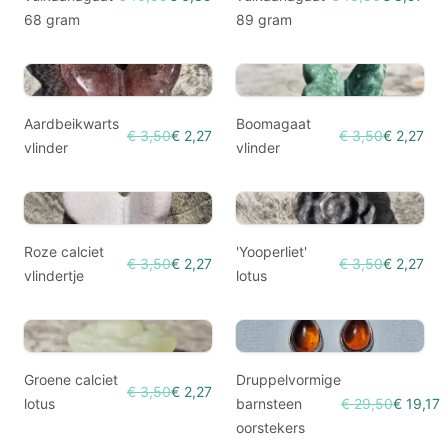
68 gram
89 gram
Aardbeikwarts
Boomagaat
€ 3,50
€ 2,27
€ 3,50
€ 2,27
vlinder
vlinder
Roze calciet
'Yooperliet'
€ 3,50
€ 2,27
€ 3,50
€ 2,27
vlindertje
lotus
Groene calciet
Druppelvormige
€ 3,50
€ 2,27
lotus
barnsteen
€ 29,50
€ 19,17
oorstekers