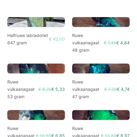
Halfruwe labradoriet
Ruwe
€ 42,00
647 gram
vulkaanagaat
€ 7,45
€ 4,84
48 gram
Ruwe
Ruwe
vulkaanagaat
€ 8,20
€ 5,33
vulkaanagaat
€ 7,30
€ 4,74
53 gram
47 gram
Ruwe
Ruwe
vulkaanagaat
€ 10,55
€ 6,85
vulkaanagaat
€ 13,80
€ 8,97