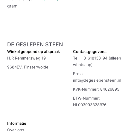
gram
DE GESLEPEN STEEN
Winkel geopend op afspraak
Contactgegevens
H.R Remmersweg 19
Tel: +31618138194 (alleen
whatsapp)
9684EV, Finsterwolde
E-mail:
info@degeslepensteen.nl
KVK-Nummer: 84626895
BTW-Nummer:
NL003993328B76
Informatie
Over ons