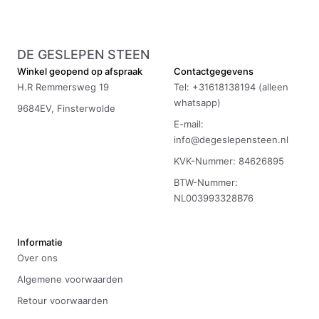
DE GESLEPEN STEEN
Winkel geopend op afspraak
Contactgegevens
H.R Remmersweg 19
Tel: +31618138194 (alleen
whatsapp)
9684EV, Finsterwolde
E-mail:
info@degeslepensteen.nl
KVK-Nummer: 84626895
BTW-Nummer:
NL003993328B76
Informatie
Over ons
Algemene voorwaarden
Retour voorwaarden