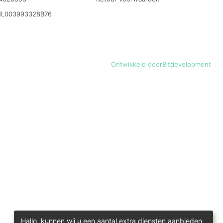
NL003993328B76
Ontwikkeld door
Bitdevelopment
Hallo, kunnen wij u een aantal extra diensten aanbieden