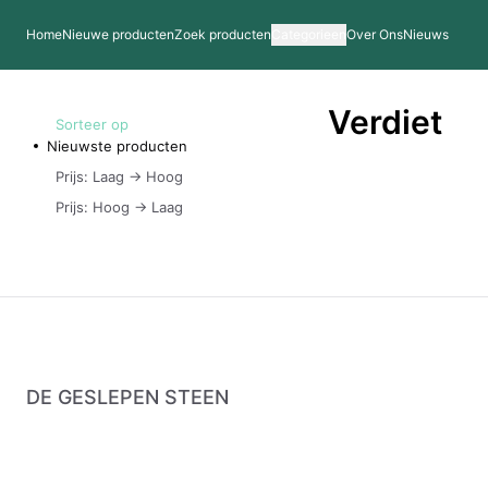
Home
Nieuwe producten
Zoek producten
Categorieen
Over Ons
Nieuws
Verdiet
Sorteer op
Nieuwste producten
Prijs: Laag -> Hoog
Prijs: Hoog -> Laag
DE GESLEPEN STEEN