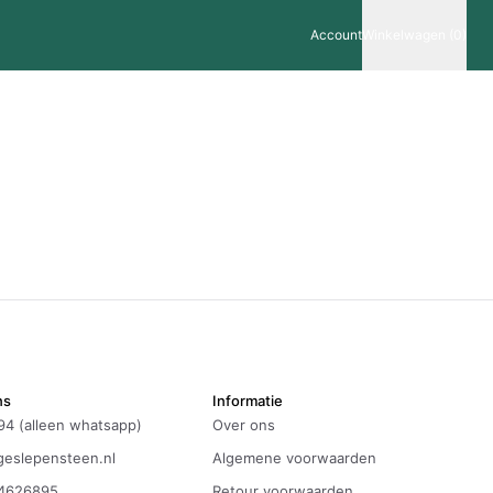
Account
Winkelwagen (0)
ns
Informatie
94 (alleen whatsapp)
Over ons
eslepensteen.nl
Algemene voorwaarden
4626895
Retour voorwaarden