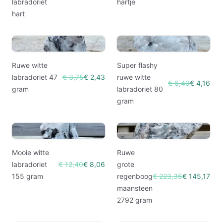
labradoriet
hartje
hart
Ruwe witte
Super flashy
labradoriet 47
€ 3,75
€ 2,43
ruwe witte
€ 6,40
€ 4,16
gram
labradoriet 80
gram
Mooie witte
Ruwe
labradoriet
€ 12,40
€ 8,06
grote
155 gram
regenboog
€ 223,35
€ 145,17
maansteen
2792 gram