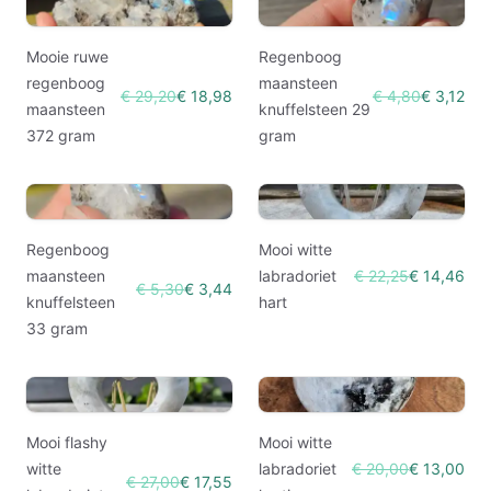
Mooie ruwe
Regenboog
regenboog
maansteen
€ 29,20
€ 18,98
€ 4,80
€ 3,12
maansteen
knuffelsteen 29
372 gram
gram
Regenboog
Mooi witte
maansteen
labradoriet
€ 22,25
€ 14,46
€ 5,30
€ 3,44
knuffelsteen
hart
33 gram
Mooi flashy
Mooi witte
witte
labradoriet
€ 20,00
€ 13,00
€ 27,00
€ 17,55