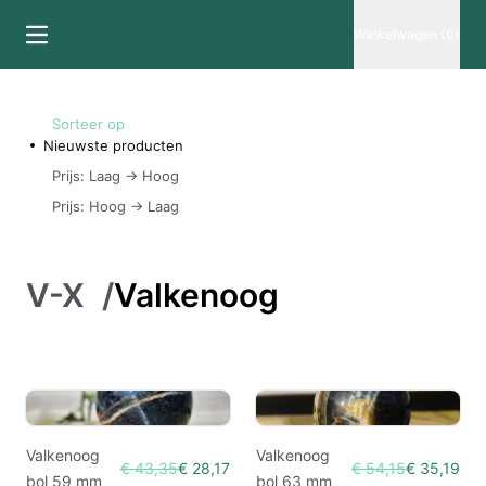
Winkelwagen (0)
Sorteer op
Nieuwste producten
Prijs: Laag -> Hoog
Prijs: Hoog -> Laag
V-X
/
Valkenoog
Valkenoog
Valkenoog
€ 43,35
€ 28,17
€ 54,15
€ 35,19
bol 59 mm
bol 63 mm