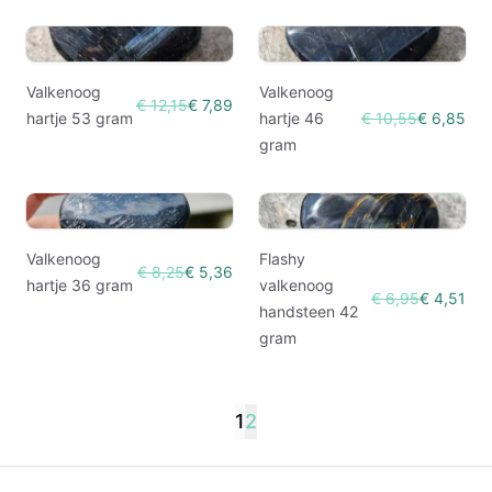
Valkenoog
Valkenoog
€ 12,15
€ 7,89
hartje 53 gram
hartje 46
€ 10,55
€ 6,85
gram
Valkenoog
Flashy
€ 8,25
€ 5,36
hartje 36 gram
valkenoog
€ 6,95
€ 4,51
handsteen 42
gram
1
2