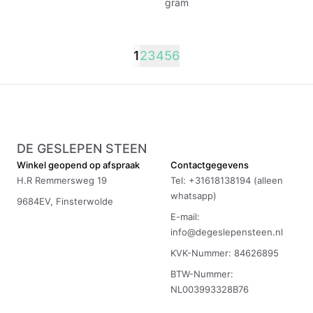
gram
1
2
3
4
5
6
DE GESLEPEN STEEN
Winkel geopend op afspraak
Contactgegevens
H.R Remmersweg 19
Tel: +31618138194 (alleen
whatsapp)
9684EV, Finsterwolde
E-mail:
info@degeslepensteen.nl
KVK-Nummer: 84626895
BTW-Nummer:
NL003993328B76