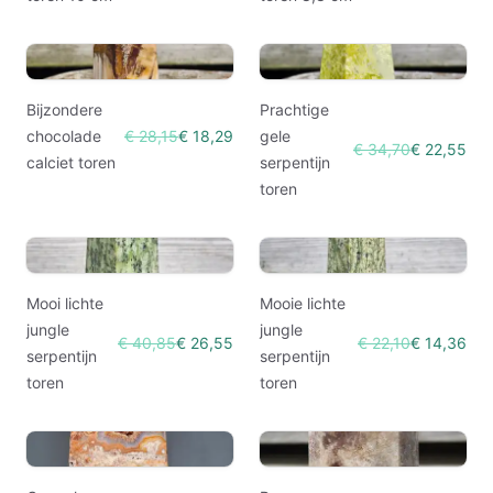
Bijzondere
Prachtige
chocolade
€ 28,15
€ 18,29
gele
€ 34,70
€ 22,55
calciet toren
serpentijn
toren
Mooi lichte
Mooie lichte
jungle
jungle
€ 40,85
€ 26,55
€ 22,10
€ 14,36
serpentijn
serpentijn
toren
toren