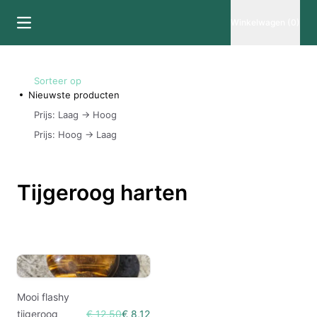
Winkelwagen (0)
Sorteer op
Nieuwste producten
Prijs: Laag -> Hoog
Prijs: Hoog -> Laag
Tijgeroog harten
Mooi flashy
tijgeroog
€ 12,50
€ 8,12