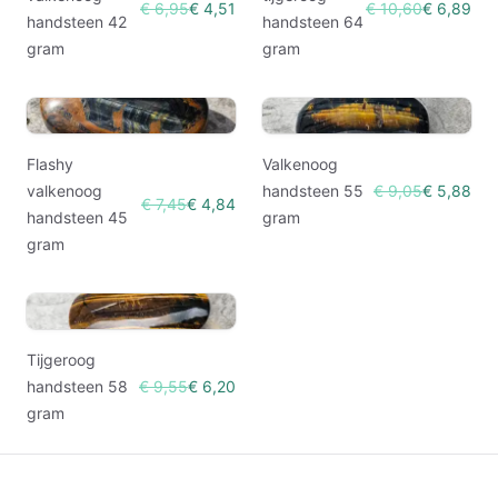
€ 6,95
€ 4,51
€ 10,60
€ 6,89
handsteen 42
handsteen 64
gram
gram
Flashy
Valkenoog
valkenoog
handsteen 55
€ 9,05
€ 5,88
€ 7,45
€ 4,84
handsteen 45
gram
gram
Tijgeroog
handsteen 58
€ 9,55
€ 6,20
gram