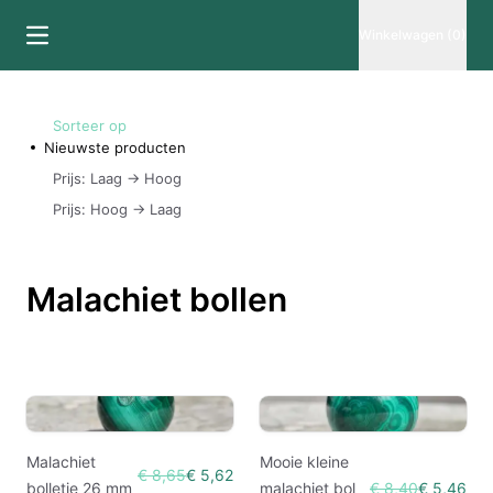
Winkelwagen (0)
Sorteer op
Nieuwste producten
Prijs: Laag -> Hoog
Prijs: Hoog -> Laag
Malachiet bollen
Malachiet
Mooie kleine
€ 8,65
€ 5,62
bolletje 26 mm
malachiet bol
€ 8,40
€ 5,46