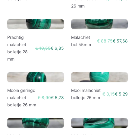
26 mm
Prachtig
Malachiet
€ 88,75
€ 57,68
malachiet
bol 55mm
€ 10,55
€ 6,85
bolletje 28
mm
Mooie geringd
Mooi malachiet
€ 8,15
€ 5,29
malachiet
€ 8,90
€ 5,78
bolletje 26 mm
bolletje 26 mm