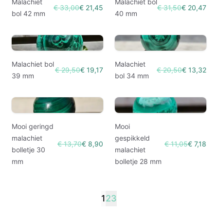
Malachiet
Malachiet bol
€ 33,00
€ 21,45
€ 31,50
€ 20,47
bol 42 mm
40 mm
Malachiet bol
Malachiet
€ 29,50
€ 19,17
€ 20,50
€ 13,32
39 mm
bol 34 mm
Mooi geringd
Mooi
malachiet
gespikkeld
€ 13,70
€ 8,90
€ 11,05
€ 7,18
bolletje 30
malachiet
mm
bolletje 28 mm
1
2
3