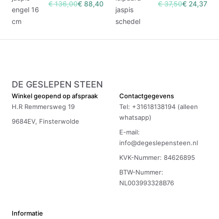
€ 136,00
€ 88,40
€ 37,50
€ 24,37
engel 16
jaspis
cm
schedel
DE GESLEPEN STEEN
Winkel geopend op afspraak
Contactgegevens
H.R Remmersweg 19
Tel: +31618138194 (alleen
whatsapp)
9684EV, Finsterwolde
E-mail:
info@degeslepensteen.nl
KVK-Nummer: 84626895
BTW-Nummer:
NL003993328B76
Informatie