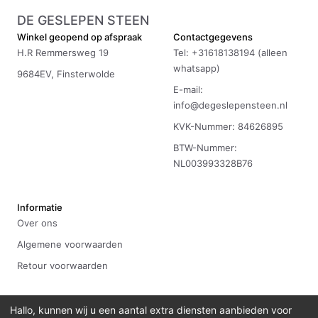
DE GESLEPEN STEEN
Winkel geopend op afspraak
Contactgegevens
H.R Remmersweg 19
Tel: +31618138194 (alleen
whatsapp)
9684EV, Finsterwolde
E-mail:
info@degeslepensteen.nl
KVK-Nummer: 84626895
BTW-Nummer:
NL003993328B76
Informatie
Over ons
Algemene voorwaarden
Retour voorwaarden
Hallo, kunnen wij u een aantal extra diensten aanbieden voor