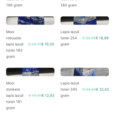
196 gram
180 gram
Mooi
Lapis lazuli
robuuste
toren 254
€ 29,05
€ 18,88
lapis lazuli
€ 24,70
€ 16,05
gram
toren 183
gram
Mooi
Lapis lazuli
donkere
toren 345
€ 34,50
€ 22,42
lapis lazuli
€ 19,90
€ 12,93
gram
toren 181
gram