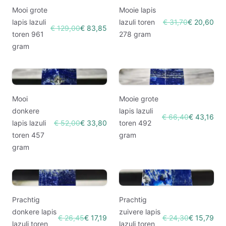
Mooi grote
Mooie lapis
lapis lazuli
lazuli toren
€ 31,70
€ 20,60
€ 129,00
€ 83,85
toren 961
278 gram
gram
Mooi
Mooie grote
donkere
lapis lazuli
€ 66,40
€ 43,16
lapis lazuli
€ 52,00
€ 33,80
toren 492
toren 457
gram
gram
Prachtig
Prachtig
donkere lapis
zuivere lapis
€ 26,45
€ 17,19
€ 24,30
€ 15,79
lazuli toren
lazuli toren