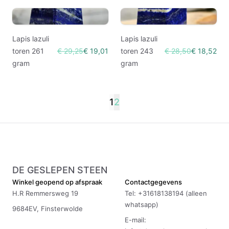
Lapis lazuli
Lapis lazuli
toren 261
€ 29,25
€ 19,01
toren 243
€ 28,50
€ 18,52
gram
gram
1
2
DE GESLEPEN STEEN
Winkel geopend op afspraak
Contactgegevens
H.R Remmersweg 19
Tel: +31618138194 (alleen
whatsapp)
9684EV, Finsterwolde
E-mail: