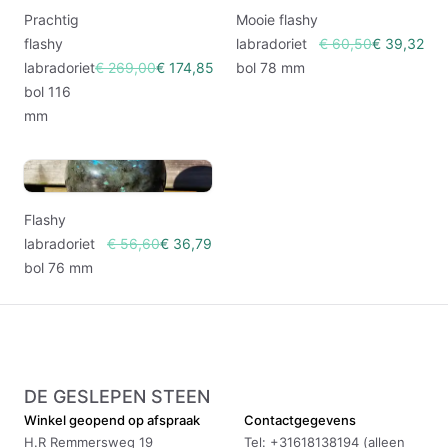
Prachtig
Mooie flashy
flashy
labradoriet
€ 60,50
€ 39,32
labradoriet
€ 269,00
€ 174,85
bol 78 mm
bol 116
mm
Flashy
labradoriet
€ 56,60
€ 36,79
bol 76 mm
DE GESLEPEN STEEN
Winkel geopend op afspraak
Contactgegevens
H.R Remmersweg 19
Tel: +31618138194 (alleen