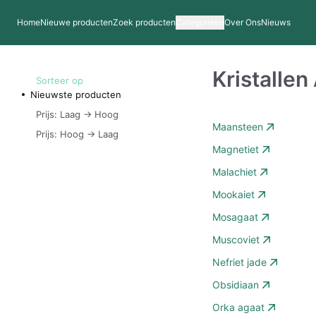
Home
Nieuwe producten
Zoek producten
Categorieen
Over Ons
Nieuws
Kristalle
Sorteer op
Nieuwste producten
Prijs: Laag -> Hoog
Maansteen
Prijs: Hoog -> Laag
Magnetiet
Malachiet
Mookaiet
Mosagaat
Muscoviet
Nefriet jade
Obsidiaan
Orka agaat