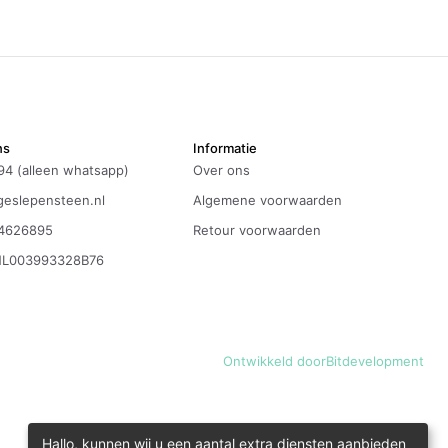
ns
Informatie
94 (alleen whatsapp)
Over ons
eslepensteen.nl
Algemene voorwaarden
4626895
Retour voorwaarden
NL003993328B76
Ontwikkeld door
Bitdevelopment
Hallo, kunnen wij u een aantal extra diensten aanbieden