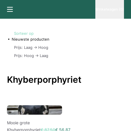
Winkelwagen (0)
Sorteer op
Nieuwste producten
Prijs: Laag -> Hoog
Prijs: Hoog -> Laag
Khyberporphyriet
Mooie grote
Khyberporphyriet
€ 87,50
€ 56,87