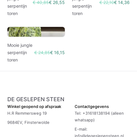
€ 40,85
€ 26,55
€ 22,10
€ 14,36
serpentijn
serpentijn
toren
toren
Mooie jungle
serpentijn
€ 24,85
€ 16,15
toren
DE GESLEPEN STEEN
Winkel geopend op afspraak
Contactgegevens
H.R Remmersweg 19
Tel: +31618138194 (alleen
whatsapp)
9684EV, Finsterwolde
E-mail:
info@degeslepensteen.nl