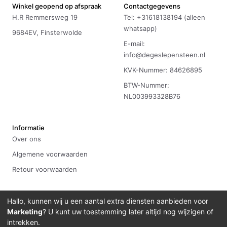
Winkel geopend op afspraak
Contactgegevens
H.R Remmersweg 19
Tel: +31618138194 (alleen
whatsapp)
9684EV, Finsterwolde
E-mail:
info@degeslepensteen.nl
KVK-Nummer: 84626895
BTW-Nummer:
NL003993328B76
Informatie
Over ons
Algemene voorwaarden
Retour voorwaarden
Hallo, kunnen wij u een aantal extra diensten aanbieden voor
Marketing
? U kunt uw toestemming later altijd nog wijzigen of
©
2026
De Geslepen Steen
Ontwikkeld door
Bitdevelopment
intrekken.