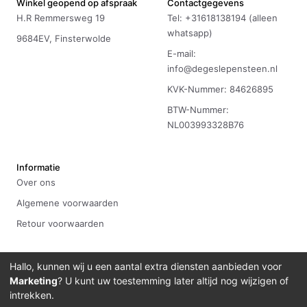
Winkel geopend op afspraak
Contactgegevens
H.R Remmersweg 19
Tel: +31618138194 (alleen
whatsapp)
9684EV, Finsterwolde
E-mail:
info@degeslepensteen.nl
KVK-Nummer: 84626895
BTW-Nummer:
NL003993328B76
Informatie
Over ons
Algemene voorwaarden
Retour voorwaarden
Hallo, kunnen wij u een aantal extra diensten aanbieden voor
Marketing
? U kunt uw toestemming later altijd nog wijzigen of
©
2026
De Geslepen Steen
Ontwikkeld door
Bitdevelopment
intrekken.