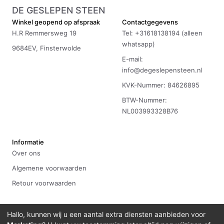
DE GESLEPEN STEEN
Winkel geopend op afspraak
Contactgegevens
H.R Remmersweg 19
Tel: +31618138194 (alleen
whatsapp)
9684EV, Finsterwolde
E-mail:
info@degeslepensteen.nl
KVK-Nummer: 84626895
BTW-Nummer:
NL003993328B76
Informatie
Over ons
Algemene voorwaarden
Retour voorwaarden
Hallo, kunnen wij u een aantal extra diensten aanbieden voor