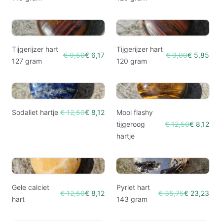
Tijgerijzer hart
Tijgerijzer hart
€ 9,50
€ 6,17
€ 9,00
€ 5,85
127 gram
120 gram
Sodaliet hartje
€ 12,50
€ 8,12
Mooi flashy
tijgeroog
€ 12,50
€ 8,12
hartje
Gele calciet
Pyriet hart
€ 12,50
€ 8,12
€ 35,75
€ 23,23
hart
143 gram