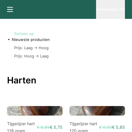
Winkelwagen (0)
Sorteer op
Nieuwste producten
Prijs: Laag -> Hoog
Prijs: Hoog -> Laag
Harten
Tijgerijzer hart
Tijgerijzer hart
€ 8,85
€ 5,75
€ 9,00
€ 5,85
118 gram
120 gram