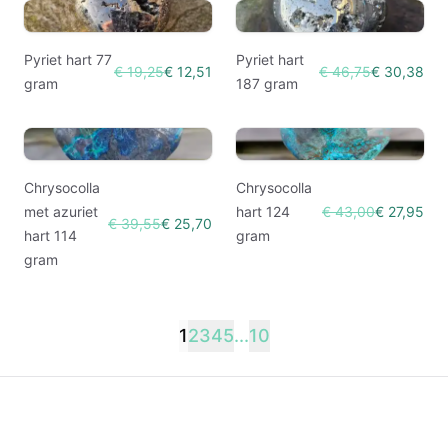
Pyriet hart 77
Pyriet hart
€ 19,25
€ 12,51
€ 46,75
€ 30,38
gram
187 gram
Chrysocolla
Chrysocolla
met azuriet
hart 124
€ 43,00
€ 27,95
€ 39,55
€ 25,70
hart 114
gram
gram
1
2
3
4
5
...
10