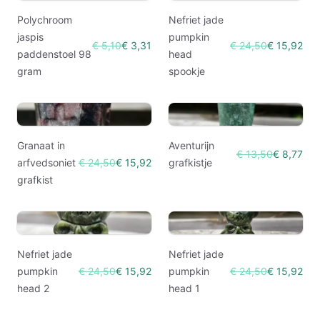
Polychroom
Nefriet jade
jaspis
pumpkin
€ 5,10
€ 3,31
€ 24,50
€ 15,92
paddenstoel 98
head
gram
spookje
Granaat in
Aventurijn
€ 13,50
€ 8,77
arfvedsoniet
€ 24,50
€ 15,92
grafkistje
grafkist
Nefriet jade
Nefriet jade
pumpkin
€ 24,50
€ 15,92
pumpkin
€ 24,50
€ 15,92
head 2
head 1