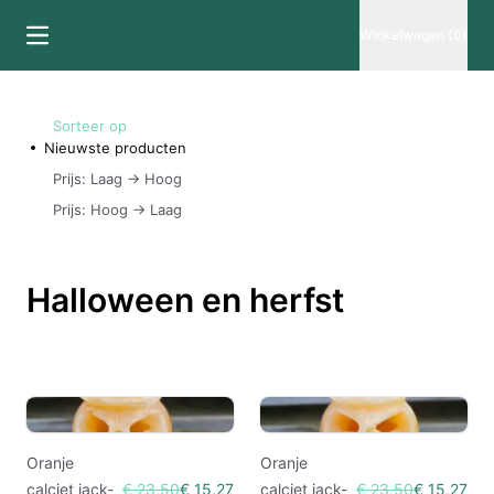
Winkelwagen (0)
Sorteer op
Nieuwste producten
Prijs: Laag -> Hoog
Prijs: Hoog -> Laag
Halloween en herfst
Oranje
Oranje
calciet jack-
€ 23,50
€ 15,27
calciet jack-
€ 23,50
€ 15,27