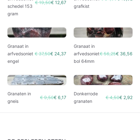
€ 19,50
€ 12,67
schedel 153
grafkist
gram
Granaat in
Granaat in
arfvedsoniet
€ 37,50
€ 24,37
arfvedsoniet
€ 56,25
€ 36,56
engel
bol 64mm
Granaten in
Donkerrode
€ 9,50
€ 6,17
€ 4,50
€ 2,92
gneis
granaten