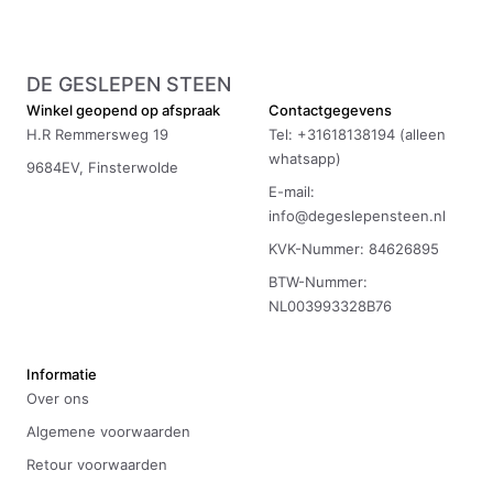
DE GESLEPEN STEEN
Winkel geopend op afspraak
Contactgegevens
H.R Remmersweg 19
Tel: +31618138194 (alleen
whatsapp)
9684EV, Finsterwolde
E-mail:
info@degeslepensteen.nl
KVK-Nummer: 84626895
BTW-Nummer:
NL003993328B76
Informatie
Over ons
Algemene voorwaarden
Retour voorwaarden