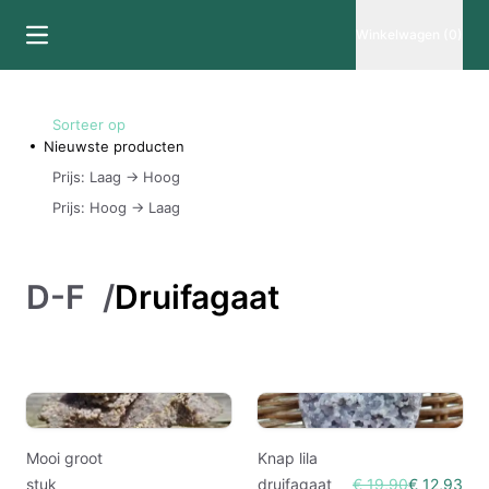
Winkelwagen (0)
Sorteer op
Nieuwste producten
Prijs: Laag -> Hoog
Prijs: Hoog -> Laag
D-F
/
Druifagaat
Mooi groot
Knap lila
stuk
druifagaat
€ 19,90
€ 12,93