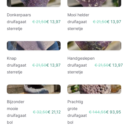
Donkerpaars
Mooi helder
druifagaat
€ 21,50
€ 13,97
druifagaat
€ 21,50
€ 13,97
sterretje
sterretje
Knap
Handgeslepen
druifagaat
€ 21,50
€ 13,97
druifagaat
€ 21,50
€ 13,97
sterretje
sterretje
Bijzonder
Prachtig
mooie
grote
€ 32,50
€ 21,12
€ 144,55
€ 93,95
druifagaat
druifagaat
bol
bol