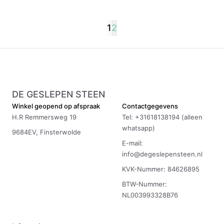
1
2
DE GESLEPEN STEEN
Winkel geopend op afspraak
Contactgegevens
H.R Remmersweg 19
Tel: +31618138194 (alleen
whatsapp)
9684EV, Finsterwolde
E-mail:
info@degeslepensteen.nl
KVK-Nummer: 84626895
BTW-Nummer:
NL003993328B76