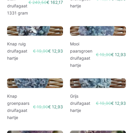
€ 249,50
€ 162,17
druifagaat
hartje
1331 gram
Knap ruig
Mooi
druifagaat
€ 19,90
€ 12,93
paarsgroen
€ 19,90
€ 12,93
hartje
druifagaat
hartje
Knap
Grijs
groenpaars
druifagaat
€ 19,90
€ 12,93
€ 19,90
€ 12,93
druifagaat
hartje
hartje