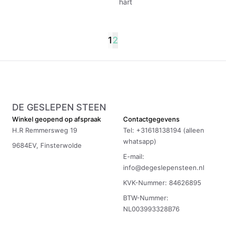
hart
1
2
DE GESLEPEN STEEN
Winkel geopend op afspraak
Contactgegevens
H.R Remmersweg 19
Tel: +31618138194 (alleen
whatsapp)
9684EV, Finsterwolde
E-mail:
info@degeslepensteen.nl
KVK-Nummer: 84626895
BTW-Nummer:
NL003993328B76