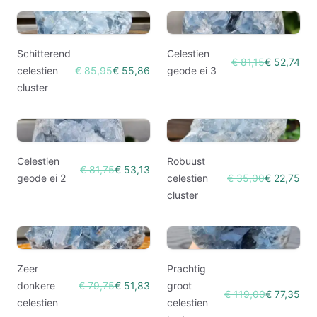
Schitterend
Celestien
€ 81,15
€ 52,74
celestien
€ 85,95
€ 55,86
geode ei 3
cluster
Celestien
Robuust
€ 81,75
€ 53,13
geode ei 2
celestien
€ 35,00
€ 22,75
cluster
Zeer
Prachtig
donkere
€ 79,75
€ 51,83
groot
€ 119,00
€ 77,35
celestien
celestien