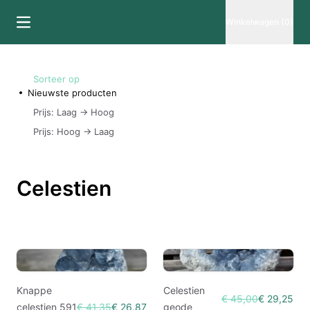
Winkelwagen (0)
Sorteer op
Nieuwste producten
Prijs: Laag -> Hoog
Prijs: Hoog -> Laag
Celestien
Knappe
Celestien
€ 45,00
€ 29,25
celestien 591
€ 41,35
€ 26,87
geode