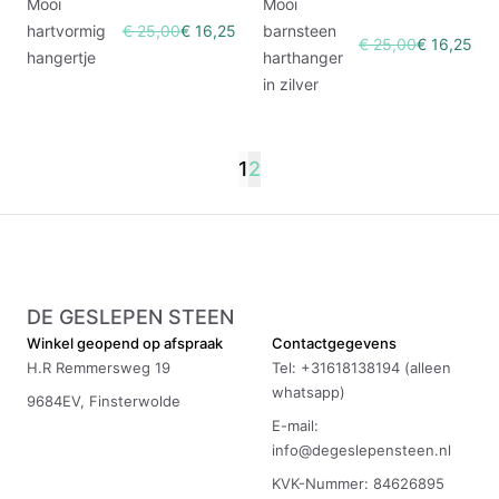
Mooi
Mooi
hartvormig
€ 25,00
€ 16,25
barnsteen
€ 25,00
€ 16,25
hangertje
harthanger
in zilver
1
2
DE GESLEPEN STEEN
Winkel geopend op afspraak
Contactgegevens
H.R Remmersweg 19
Tel: +31618138194 (alleen
whatsapp)
9684EV, Finsterwolde
E-mail:
info@degeslepensteen.nl
KVK-Nummer: 84626895