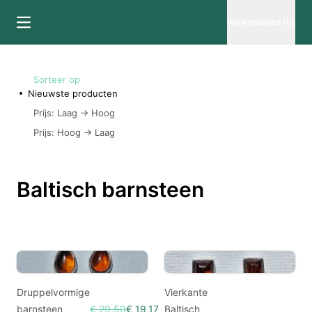
Winkelwagen (0)
Sorteer op
Nieuwste producten
Prijs: Laag -> Hoog
Prijs: Hoog -> Laag
Baltisch barnsteen
Druppelvormige
Vierkante
barnsteen
€ 29,50
€ 19,17
Baltisch