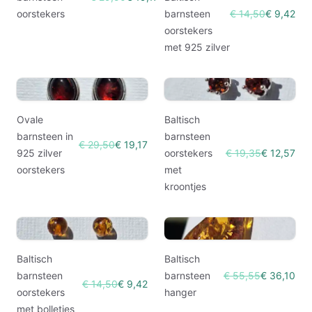
oorstekers
barnsteen
€ 14,50
€ 9,42
oorstekers
met 925 zilver
Ovale
Baltisch
barnsteen in
barnsteen
€ 29,50
€ 19,17
925 zilver
oorstekers
€ 19,35
€ 12,57
oorstekers
met
kroontjes
Baltisch
Baltisch
barnsteen
barnsteen
€ 55,55
€ 36,10
€ 14,50
€ 9,42
oorstekers
hanger
met bolletjes