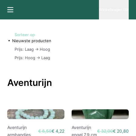
Winkelwagen (0)
Sorteer op
Nieuwste producten
Prijs: Laag -> Hoog
Prijs: Hoog -> Laag
Aventurijn
Aventurijn
Aventurijn
€ 6,50
€ 4,22
€ 32,00
€ 20,80
armbandjes
engel 7,9 cm