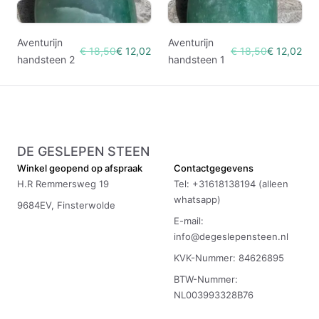
Aventurijn
Aventurijn
€ 18,50
€ 12,02
€ 18,50
€ 12,02
handsteen 2
handsteen 1
DE GESLEPEN STEEN
Winkel geopend op afspraak
Contactgegevens
H.R Remmersweg 19
Tel: +31618138194 (alleen
whatsapp)
9684EV, Finsterwolde
E-mail:
info@degeslepensteen.nl
KVK-Nummer: 84626895
BTW-Nummer:
NL003993328B76