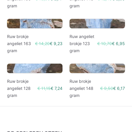
gram
gram
Ruw brokje
Ruw angeliet
angeliet 163
€ 14,20
€ 9,23
brokje 123
€ 10,70
€ 6,95
gram
gram
Ruw brokje
Ruw brokje
angeliet 128
€ 11,15
€ 7,24
angeliet 148
€ 9,50
€ 6,17
gram
gram