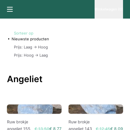
Winkelwagen (0)
Sorteer op
Nieuwste producten
Prijs: Laag -> Hoog
Prijs: Hoog -> Laag
Angeliet
Ruw brokje
Ruw brokje
angeliet 155
€ 13,50
€ 8,77
angeliet 143
€ 12,45
€ 8,09