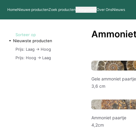
Home
Nieuwe producten
Zoek producten
Categorieen
Over Ons
Nieuws
Ammonie
Sorteer op
Nieuwste producten
Prijs: Laag -> Hoog
Prijs: Hoog -> Laag
Gele ammoniet paartje
3,6 cm
Ammoniet paartje
4,2cm