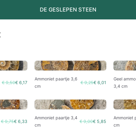
DE GESLEPEN STEEN
t
Ammoniet paartje 3,6
Geel ammon
€ 9,50
€ 6,17
€ 9,25
€ 6,01
cm
3,4 cm
Ammoniet paartje 3,4
Ammoniet p
€ 9,75
€ 6,33
€ 9,00
€ 5,85
cm
cm