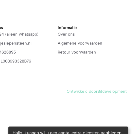
ns
Informatie
94 (alleen whatsapp)
Over ons
eslepensteen.nl
Algemene voorwaarden
4626895
Retour voorwaarden
NL003993328B76
Ontwikkeld door
Bitdevelopment
Hallo, kunnen wij u een aantal extra diensten aanbieden