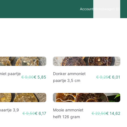
Account
Winkelwagen (0)
iet paartje
Donker ammoniet
€ 9,00
€ 5,85
€ 9,25
€ 6,01
paartje 3,5 cm
aartje 3,9
Mooie ammoniet
€ 9,50
€ 6,17
€ 22,50
€ 14,62
helft 126 gram