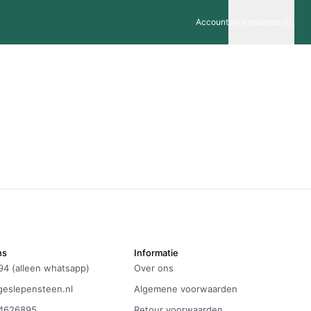
Account
Winkelwagen (0)
ns
Informatie
94 (alleen whatsapp)
Over ons
eslepensteen.nl
Algemene voorwaarden
4626895
Retour voorwaarden