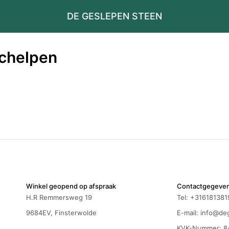
DE GESLEPEN STEEN
chelpen
Winkel geopend op afspraak
Contactgegeve
H.R Remmersweg 19
Tel: +316181381
9684EV, Finsterwolde
E-mail:
info@deg
KVK-Nummer: 8