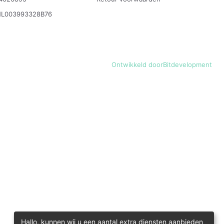
NL003993328B76
Ontwikkeld door
Bitdevelopment
Hallo, kunnen wij u een aantal extra diensten aanbieden