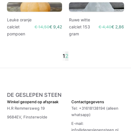
Leuke oranje
Ruwe witte
calciet
€ 14,50
€ 9,42
calciet 153
€ 4,40
€ 2,86
pompoen
gram
1
2
DE GESLEPEN STEEN
Winkel geopend op afspraak
Contactgegevens
H.R Remmersweg 19
Tel: +31618138194 (alleen
whatsapp)
9684EV, Finsterwolde
E-mail:
info@degeslepensteen.nl