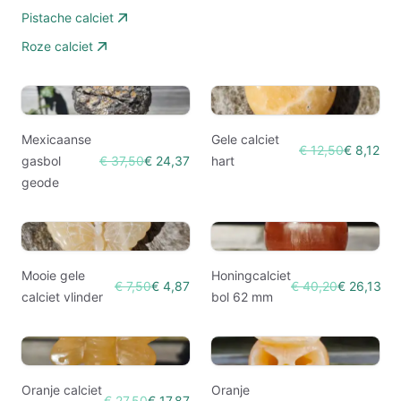
Pistache calciet
Roze calciet
Mexicaanse
Gele calciet
€ 12,50
€ 8,12
gasbol
€ 37,50
€ 24,37
hart
geode
Mooie gele
Honingcalciet
€ 7,50
€ 4,87
€ 40,20
€ 26,13
calciet vlinder
bol 62 mm
Oranje calciet
Oranje
€ 27,50
€ 17,87