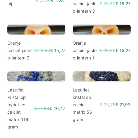
bij
calciet jack-
€ 23,50
€ 15,27
o-lantern 3
Oranje
Oranje
calciet jack-
€ 23,50
€ 15,27
calciet jack-
€ 23,50
€ 15,27
o-lantern 2
o-lantern 1
Lazuriet
Lazuriet
kristal op
kristal op
pyriet en
calciet
€ 33,75
€ 21,93
€ 71,50
€ 46,47
calciet
matrix 56
matrix 119
gram
gram