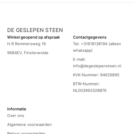
DE GESLEPEN STEEN
Winkel geopend op afspraak
Contactgegevens
H.R Remmersweg 19
Tel: +31618138194 (alleen
whatsapp)
9684EV, Finsterwolde
E-mail:
info@degeslepensteen.nl
KVK-Nummer: 84626895
BTW-Nummer:
NL003993328B76
Informatie
Over ons
Algemene voorwaarden
Retour voorwaarden