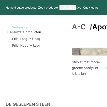
Home
Nieuwe producten
Zoek producten
Categorieen
Over Ons
Nieuws
A-C
/
Apof
Sorteer op
Nieuwste producten
Prijs: Laag -> Hoog
Prijs: Hoog -> Laag
Stilbiet met mooie
groene apofylliet
kristallen
DE GESLEPEN STEEN