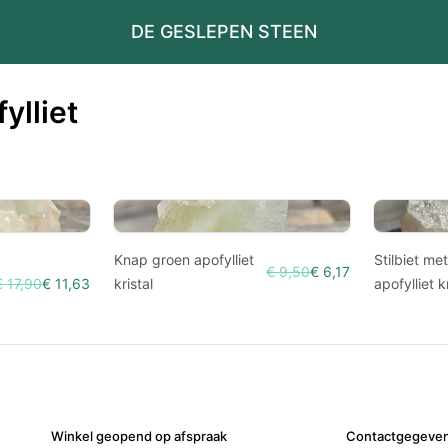
DE GESLEPEN STEEN
ylliet
Knap groen apofylliet
Stilbiet me
€ 9,50
€ 6,17
€ 17,90
€ 11,63
kristal
apofylliet k
Winkel geopend op afspraak
Contactgegeve