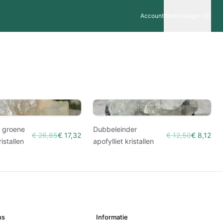
Account
Winkelwagen (0)
t groene
Dubbeleinder
€ 26,65
€ 17,32
€ 12,50
€ 8,12
ristallen
apofylliet kristallen
ns
Informatie