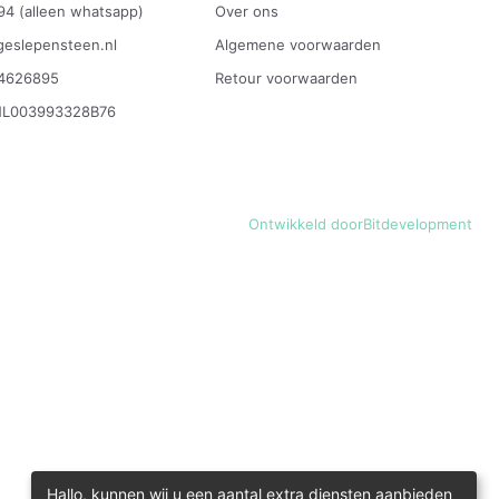
94 (alleen whatsapp)
Over ons
eslepensteen.nl
Algemene voorwaarden
4626895
Retour voorwaarden
NL003993328B76
Ontwikkeld door
Bitdevelopment
Hallo, kunnen wij u een aantal extra diensten aanbieden