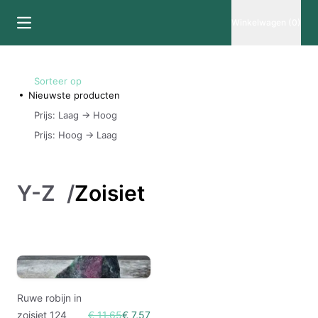
Winkelwagen (0)
Sorteer op
Nieuwste producten
Prijs: Laag -> Hoog
Prijs: Hoog -> Laag
Y-Z
/
Zoisiet
Ruwe robijn in
zoisiet 124
€ 11,65
€ 7,57