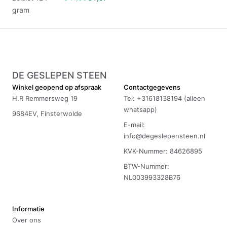
gram
DE GESLEPEN STEEN
Winkel geopend op afspraak
Contactgegevens
H.R Remmersweg 19
Tel: +31618138194 (alleen
whatsapp)
9684EV, Finsterwolde
E-mail:
info@degeslepensteen.nl
KVK-Nummer: 84626895
BTW-Nummer:
NL003993328B76
Informatie
Over ons