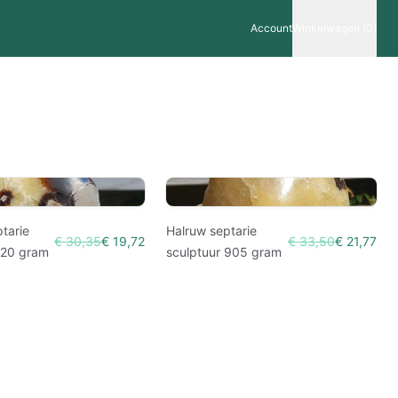
Account
Winkelwagen (0)
tarie
Halruw septarie
€ 30,35
€ 19,72
€ 33,50
€ 21,77
820 gram
sculptuur 905 gram