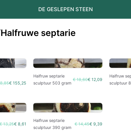
DE GESLEPEN STEEN
/
Halfruwe septarie
Halfruw septarie
Halfruw sep
€ 18,60
€ 12,09
38,85
€ 155,25
sculptuur 503 gram
sculptuur 
Halfruw septarie
€ 13,25
€ 8,61
€ 14,45
€ 9,39
sculptuur 390 gram