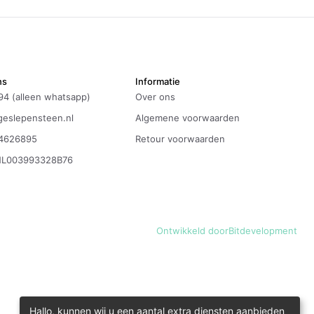
ns
Informatie
94 (alleen whatsapp)
Over ons
eslepensteen.nl
Algemene voorwaarden
4626895
Retour voorwaarden
NL003993328B76
Ontwikkeld door
Bitdevelopment
Hallo, kunnen wij u een aantal extra diensten aanbieden