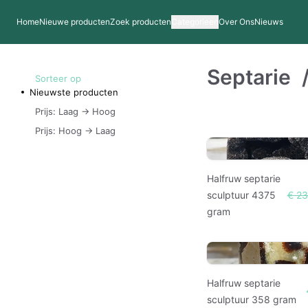
Home
Nieuwe producten
Zoek producten
Categorieen
Over Ons
Nieuws
Septarie
Sorteer op
Nieuwste producten
Prijs: Laag -> Hoog
Prijs: Hoog -> Laag
Halfruw septarie
sculptuur 4375
€ 2
gram
Halfruw septarie
sculptuur 358 gram