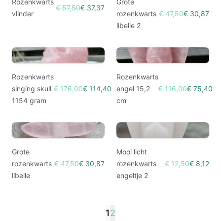
Rozenkwarts
Grote
€ 57,50
€ 37,37
vlinder
rozenkwarts
€ 47,50
€ 30,87
libelle 2
Rozenkwarts
Rozenkwarts
singing skull
€ 176,00
€ 114,40
engel 15,2
€ 116,00
€ 75,40
1154 gram
cm
Grote
Mooi licht
rozenkwarts
€ 47,50
€ 30,87
rozenkwarts
€ 12,50
€ 8,12
libelle
engeltje 2
1
2