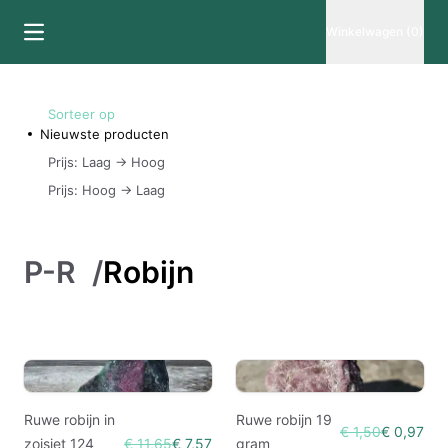
Winkelwagen (0)
Sorteer op
Nieuwste producten
Prijs: Laag -> Hoog
Prijs: Hoog -> Laag
P-R
/
Robijn
Ruwe robijn in
Ruwe robijn 19
€ 1,50
€ 0,97
zoisiet 124
€ 11,65
€ 7,57
gram