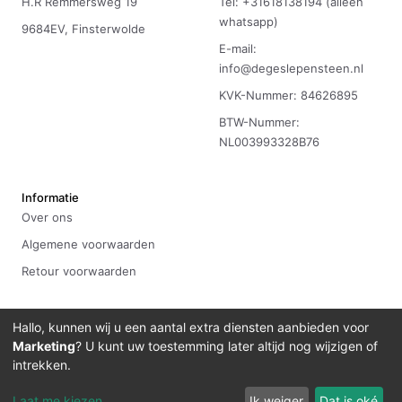
H.R Remmersweg 19
Tel: +31618138194 (alleen
whatsapp)
9684EV, Finsterwolde
E-mail:
info@degeslepensteen.nl
KVK-Nummer: 84626895
BTW-Nummer:
NL003993328B76
Informatie
Over ons
Algemene voorwaarden
Retour voorwaarden
Hallo, kunnen wij u een aantal extra diensten aanbieden voor
Marketing
? U kunt uw toestemming later altijd nog wijzigen of
©
2026
De Geslepen Steen
Ontwikkeld door
Bitdevelopment
intrekken.
Laat me kiezen
Ik weiger
Dat is oké