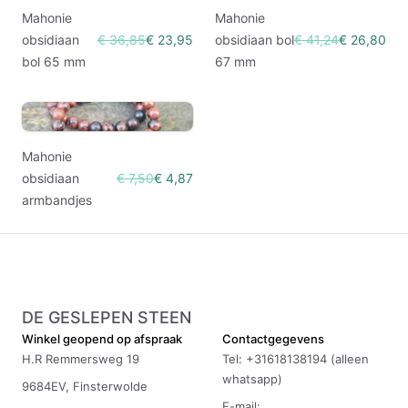
Mahonie
Mahonie
obsidiaan
€ 36,85
€ 23,95
obsidiaan bol
€ 41,24
€ 26,80
bol 65 mm
67 mm
Mahonie
obsidiaan
€ 7,50
€ 4,87
armbandjes
DE GESLEPEN STEEN
Winkel geopend op afspraak
Contactgegevens
H.R Remmersweg 19
Tel: +31618138194 (alleen
whatsapp)
9684EV, Finsterwolde
E-mail: